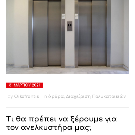
31 ΜΑΡΤΊΟΥ 2021
by
Oikofrontis
in
άρθρα
,
Διαχείριση Πολυκατοικιών
Τι θα πρέπει να ξέρουμε για
τον ανελκυστήρα μας;