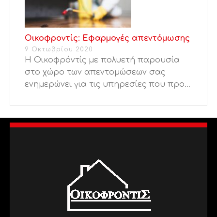
Οικοφροντίς: Εφαρμογές απεντόμωσης
9 Οκτωβρίου 2020
Η Οικοφρόντίς με πολυετή παρουσία
στο χώρο των απεντομώσεων σας
ενημερώνει για τις υπηρεσίες που προ...