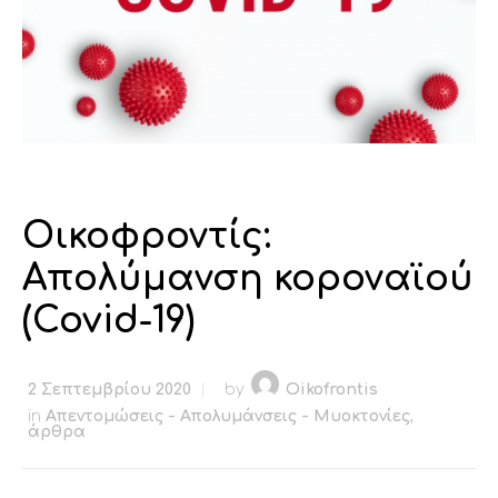
Οικοφροντίς:
Απολύμανση κοροναϊού
(Covid-19)
2 Σεπτεμβρίου 2020
by
Oikofrontis
in
Απεντομώσεις - Απολυμάνσεις - Μυοκτονίες
,
άρθρα